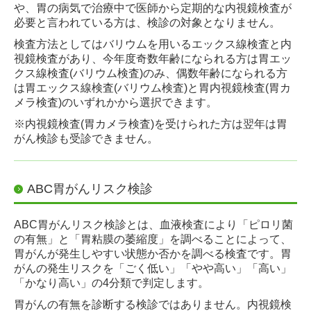
や、胃の病気で治療中で医師から定期的な内視鏡検査が
必要と言
われている方は、検診の対象となりません。
検査方法としてはバリウムを用いるエックス線検査と内
視鏡検査があり、今年度奇数年齢になられる方は胃エッ
クス線検査(バリウム検査)のみ、偶数年齢になられる方
は胃エックス線検査(バリウム検査)と胃内視鏡検査(胃カ
メラ検査)のいずれかから選択できます。
※内視鏡検査(胃カメラ検査)を受けられた方は翌年は胃
がん検診も受診できません。
ABC胃がんリスク検診
ABC胃がんリスク検診とは、血液検査により「ピロリ菌
の有無」と「胃粘膜の萎縮度」を調べることによって、
胃がんが発生しやすい状態か否かを調べる検査です。胃
がんの発生リスクを「ごく低い」「やや高い」「高い」
「かなり高い」の4分類で判定します。
胃がんの有無を診断する検診ではありません。内視鏡検