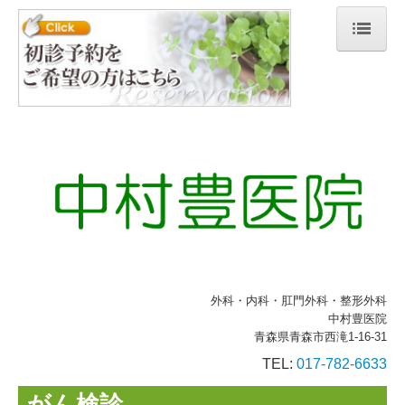
ホーム
院長紹介
診療のご案内
初診の方へ
各種健診
がん検診
外科・内科・肛門外科・整形外科
予防接種料金表
中村豊医院
青森県青森市西滝1-16-31
施設・設備紹介
TEL:
017-782-6633
交通案内
がん検診