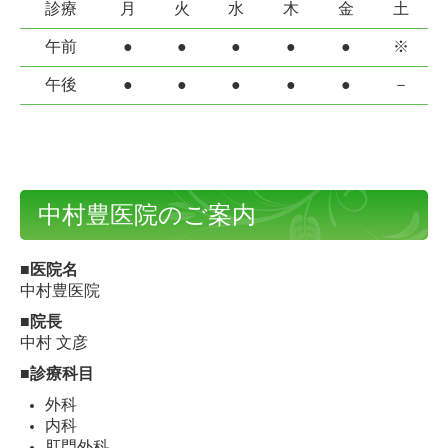
診療
月
火
水
木
金
土
午前
●
●
●
●
●
※
午後
●
●
●
●
●
－
中村豊医院のご案内
■医院名
中村豊医院
■院長
中村 文彦
■診療科目
外科
内科
肛門外科