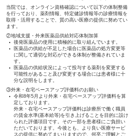
当院では、オンライン資格確認について以下の体制整備
を行っており、薬剤情報、特定健診情報等の診療情報を
取得・活用することで、質の高い医療の提供に努めてい
ます。
②地域支援・外来医薬品供給対応体制加算
後発医薬品の使用に積極的に取り組んでいます。
医薬品の供給が不足した場合に医薬品の処方変更等
に関して適切な対応ができる体制が整備されていま
す。
医薬品の供給状況によって投与する薬剤を変更する
可能性があること及び変更する場合には患者様に十
分な説明をします。
③
外来・在宅ベースアップ評価料のお願い
令和8年5月より外来・在宅ベースアップ評価料を算
定しております。
外来・在宅ベースアップ評価料は診療所で働く職員
の賃金水準(基本給等)を引き上げることを目的に設け
られた評価項目です。その一部を患者様にご負担い
ただいております。今後とも、より良い医療サービ
スの提供に努めてまいりますので、何卒ご理解とご