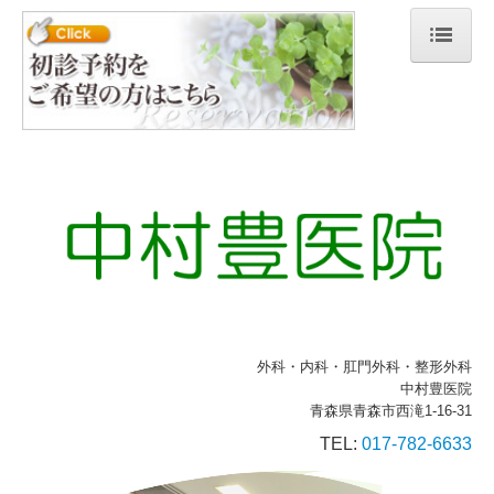
ホーム
院長紹介
診療のご案内
初診の方へ
各種健診
がん検診
外科・内科・肛門外科・整形外科
予防接種料金表
中村豊医院
青森県青森市西滝1-16-31
施設・設備紹介
TEL:
017-782-6633
交通案内