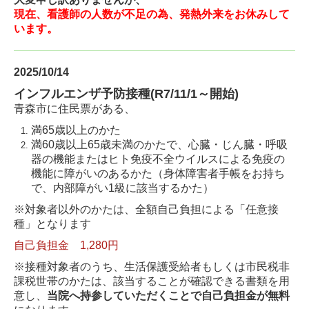
現在、看護師の人数が不足の為、発熱外来をお休みして
います。
2025/10/14
インフルエンザ予防接種(R7/11/1～開始)
青森市に住民票がある、
満65歳以上のかた
満60歳以上65歳未満のかたで、心臓・じん臓・呼吸
器の機能またはヒト免疫不全ウイルスによる免疫の
機能に障がいのあるかた（身体障害者手帳をお持ち
で、内部障がい1級に該当するかた）
※対象者以外のかたは、全額自己負担による「任意接
種」となります
自己負担金 1,280円
※接種対象者のうち、生活保護受給者もしくは市民税非
課税世帯のかたは、該当することが確認できる書類を用
意し、
当院へ持参していただくことで自己負担金が無料