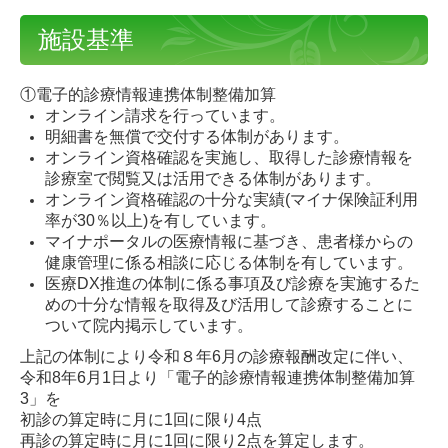
施設基準
①電子的診療情報連携体制整備加算
オンライン請求を行っています
。
明細書を無償で交付する体制があります
。
オンライン資格確認を実施し、取得した診療情報を
診療室で閲覧又は活用できる体制があります
。
オンライン資格確認の十分な実績(マイナ保険証利用
率が30％以上)を有しています
。
マイナポータルの医療情報に基づき、患者様からの
健康管理に係る相談に応じる体制を有しています
。
医療DX推進の体制に係る事項及び診療を実施するた
めの十分な情報を取得及び活用して診療することに
ついて院内掲示しています
。
上記の体制により令和８年6月の診療報酬改定に伴い、
令和8年6月1日より「電子的診療情報連携体制整備加算
3」を
初診の算定時に月に1回に限り4点
再診の算定時に月に1回に限り2点を算定します。