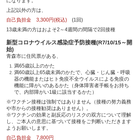
になります。
上記以外の方は、
自己負担金 3,300円(税込)
(1回)
13歳未満の方はおよそ2～4週間の間隔で2回接種
新型コロナウイルス感染症予防接種(R7/10/15～開
始)
青森市に住民票がある、
満65歳以上のかた
満60歳以上65歳未満のかたで、心臓・じん臓・呼吸
器の機能またはヒト免疫不全ウイルスによる免疫の
機能に障がいのあるかた（身体障害者手帳をお持ち
で、内部障がい1級に該当するかた）
※ワクチン接種は強制ではありません（接種の努力義務
や市からの接種勧奨はありません）。
※ワクチンの効果と副反応のリスクの双方について理解
し、ご本人の意思に基づいて接種をご判断いただきます
ようお願いします。
自己負担金 7,800円